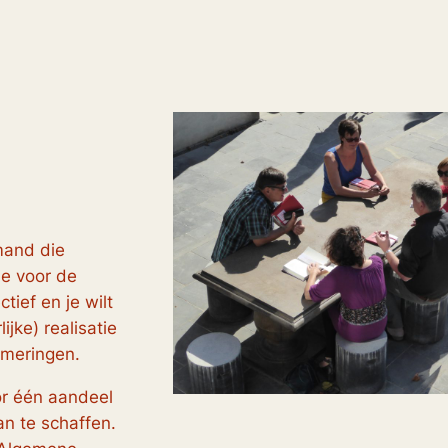
emand die
ie voor de
tief en je wilt
jke) realisatie
mmeringen.
or één aandeel
n te schaffen.