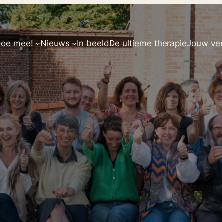
oe mee!
Nieuws
In beeld
De ultieme therapie
Jouw ver