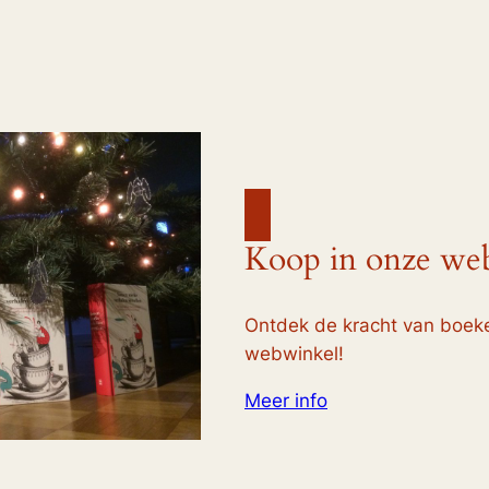
Koop in onze we
Ontdek de kracht van boek
webwinkel!
Meer info