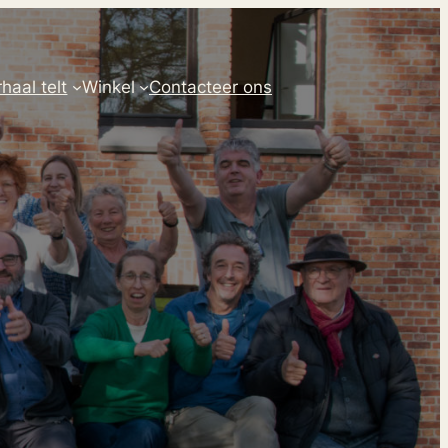
haal telt
Winkel
Contacteer ons