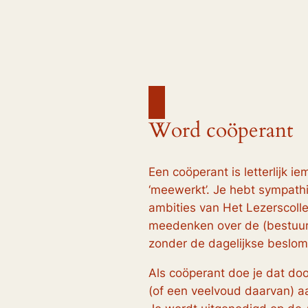
Word coöperant
Een coöperant is letterlijk i
‘meewerkt’. Je hebt sympath
ambities van Het Lezerscollec
meedenken over de (bestuurli
zonder de dagelijkse beslo
Als coöperant doe je dat do
(of een veelvoud daarvan) aa