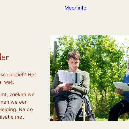
Meer info
der
scollectief? Het
el wat.
emt, zoeken we
annen we een
leiding. Na de
nisatie met