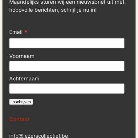
Maandelijks sturen wij een nieuwsbrief uit met
n
hoopvolle berichten, schrijf je nu in!
(
C
E
*
Email
R
A
)
Voornaam
q
u
Achternaam
a
n
t
i
t
y
Contact
info@lezerscollectief.be