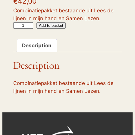
€
42,00
Combinatiepakket bestaande uit Lees de
lijnen in mijn hand en Samen Lezen.
L
Add to basket
e
e
Description
s
d
Description
e
l
i
Combinatiepakket bestaande uit Lees de
j
lijnen in mijn hand en Samen Lezen.
n
e
n
i
n