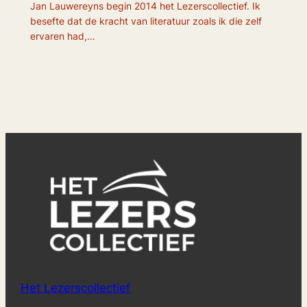
Jan Lauwereyns begin 2014 het Lezerscollectief. Ik
besefte dat de kracht van literatuur zoals ik die zelf
ervaren had,…
Het Lezerscollectief