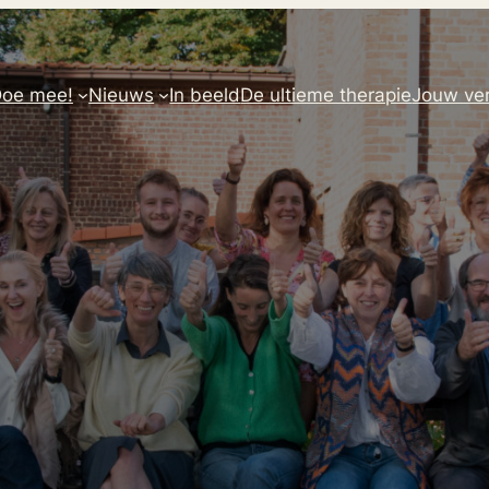
oe mee!
Nieuws
In beeld
De ultieme therapie
Jouw ver