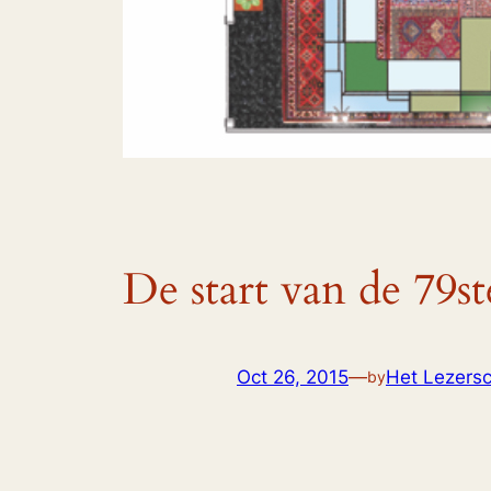
De start van de 79s
Oct 26, 2015
—
Het Lezersco
by