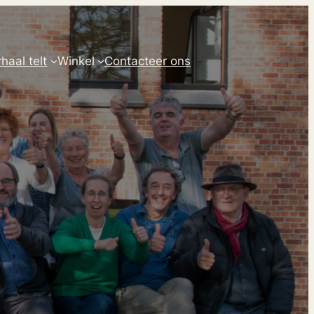
haal telt
Winkel
Contacteer ons