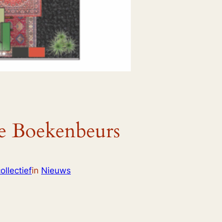
te Boekenbeurs
llectief
in
Nieuws