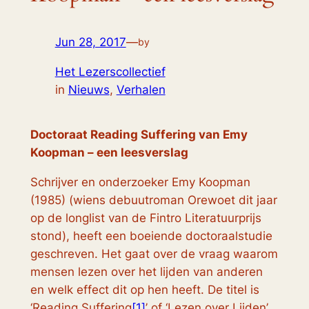
Jun 28, 2017
—
by
Het Lezerscollectief
in
Nieuws
, 
Verhalen
Doctoraat
Reading Suffering
van Emy
Koopman – een leesverslag
Schrijver en onderzoeker Emy Koopman
(1985) (wiens debuutroman
Orewoet
dit jaar
op de longlist van de Fintro Literatuurprijs
stond), heeft een boeiende doctoraalstudie
geschreven. Het gaat over de vraag waarom
mensen lezen over het lijden van anderen
en welk effect dit op hen heeft. De titel is
‘Reading Suffering
[1]
’ of ‘Lezen over Lijden’