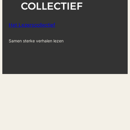
Het Lezerscollectief
Samen sterke verhalen lezen
Vimeo
Mail
YouTube
Nieuwsbrief
Maandelijks sturen wij een nieuwsbrief uit met
hoopvolle berichten, schrijf je nu in!