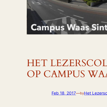
HET LEZERSCOL
OP CAMPUS WA
Feb 18, 2017
—
Het Lezersco
by