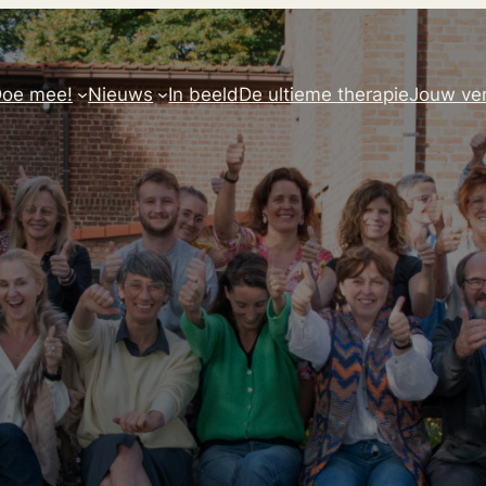
oe mee!
Nieuws
In beeld
De ultieme therapie
Jouw ver