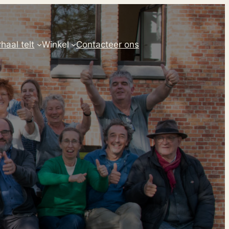
haal telt
Winkel
Contacteer ons