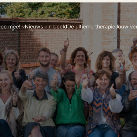
oe mee!
Nieuws
In beeld
De ultieme therapie
Jouw ver