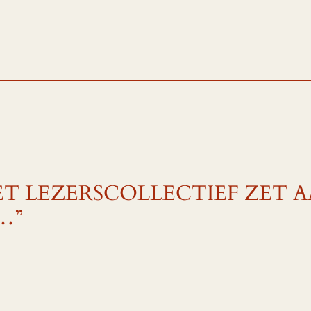
o “HET LEZERSCOLLECTIEF ZET
…”