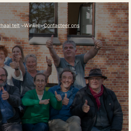
haal telt
Winkel
Contacteer ons