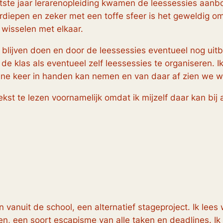
tste jaar lerarenopleiding kwamen de leessessies aanbo
verdiepen en zeker met een toffe sfeer is het geweldig o
 wisselen met elkaar.
al blijven doen en door de leessessies eventueel nog uit
e klas als eventueel zelf leessessies te organiseren. Ik
ene keer in handen kan nemen en van daar af zien we w
ekst te lezen voornamelijk omdat ik mijzelf daar kan bij
 vanuit de school, een alternatief stageproject. Ik lees we
n, een soort escapisme van alle taken en deadlines. Ik 