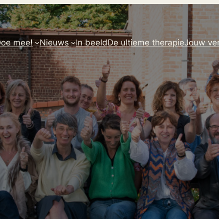
oe mee!
Nieuws
In beeld
De ultieme therapie
Jouw ver