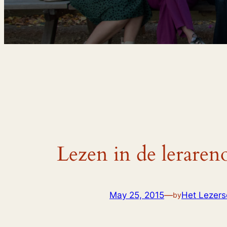
Lezen in de leraren
May 25, 2015
—
Het Lezersc
by