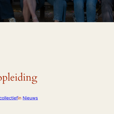
opleiding
ollectief
in
Nieuws