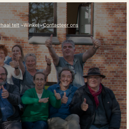
haal telt
Winkel
Contacteer ons