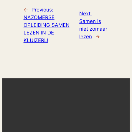
←
Previous:
Next:
NAZOMERSE
Samen is
OPLEIDING SAMEN
niet zomaar
LEZEN IN DE
lezen
→
KLUIZERIJ