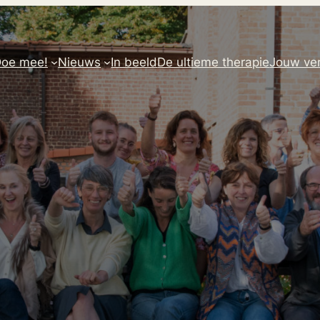
oe mee!
Nieuws
In beeld
De ultieme therapie
Jouw ver