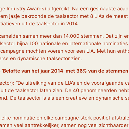
age Industry Awards) uitgereikt. Na een gesmaakte acad
rn jasje bekroonde de taalsector met 8 LIA’s de meest 
tiatieven uit de taalsector in 2014.
zamelden samen meer dan 14.000 stemmen. Dat zijn er 
lsector bijna 100 nationale en internationale nominaties
en campagne mochten voeren voor een LIA. Met hun enth
erse en dynamische taalsector zien.
e
‘
Belofte van het jaar
2014’ met 36% van de stemmen
sector): “De uitreiking van de LIA’s en de voorafgaan
uit de taalsector laten zien. De 40 genomineerden heb
d. De taalsector is als een creatieve en dynamische sec
 elke nominatie en elke campagne sterk positief afstrale
 samen veel aantrekkelijker, samen nog veel zichtbaarde