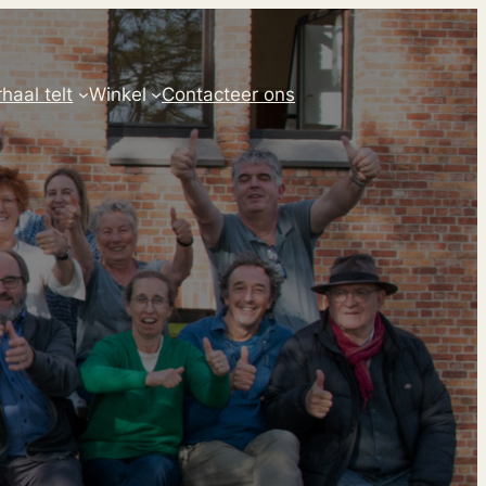
haal telt
Winkel
Contacteer ons