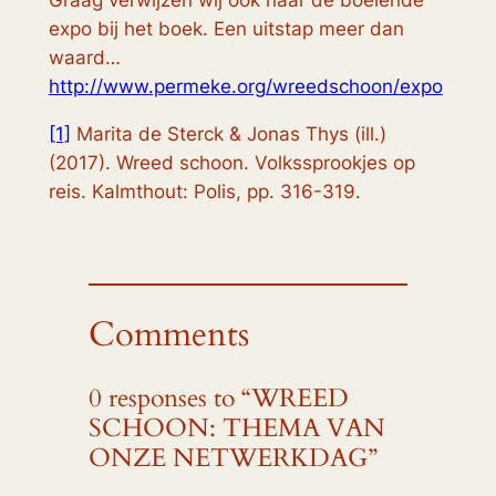
Graag verwijzen wij ook naar de boeiende
expo bij het boek. Een uitstap meer dan
waard…
http://www.permeke.org/wreedschoon/expo
[1]
Marita de Sterck & Jonas Thys (ill.)
(2017).
Wreed schoon. Volkssprookjes op
reis.
Kalmthout: Polis, pp. 316-319.
Comments
0 responses to “WREED
SCHOON: THEMA VAN
ONZE NETWERKDAG”