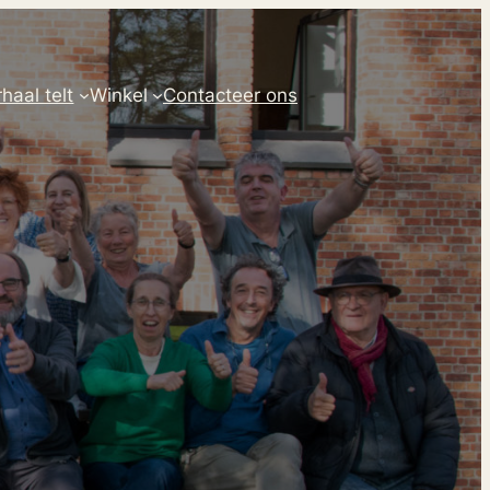
haal telt
Winkel
Contacteer ons