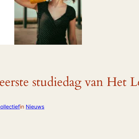
eerste studiedag van Het Le
llectief
in
Nieuws