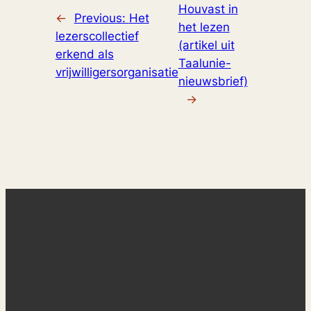
Houvast in
←
Previous:
Het
het lezen
lezerscollectief
(artikel uit
erkend als
Taalunie-
vrijwilligersorganisatie
nieuwsbrief)
→