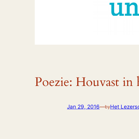
Poezie: Houvast in h
Jan 29, 2016
—
Het Lezersc
by