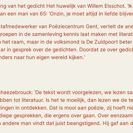
ng van het gedicht Het huwelijk van Willem Elsschot. ‘Ik
 een man van 65: ‘Onzin, je moet altijd in liefde blijve
tafmedewerker van Poëziecentrum Gent, vertelt de anek
groepen in de samenleving kennis laat maken met literatu
op het raam, maar in de volksmond is De Zuidpoort bete
 in gesprek over de gedichten. Doordat ze over gedicht
ders naar hun eigen wereld kijken.‘
nhaezebrouck: ‘De tekst wordt voorgelezen, we lezen sam
en tot literatuur. Is het te moeilijk, dan lezen we de t
e dingen in ontdekken. Dat is mooi aan poëzie, zij hoeft 
 diepe gesprekken, die ergens over gaan. Over eenzaamh
 andere man vindt dat juist beangstigend. Hij gaf aan da