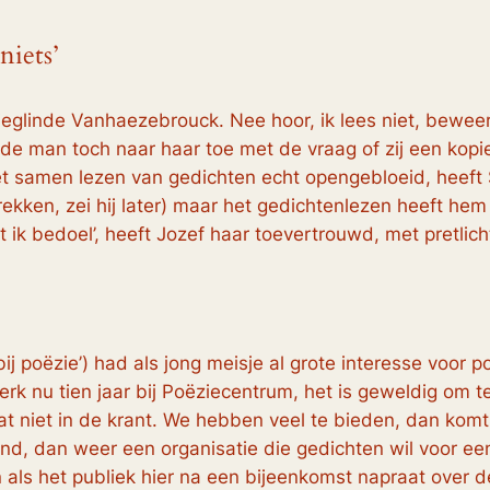
niets’
ieglinde Vanhaezebrouck. Nee hoor, ik lees niet, bewee
e man toch naar haar toe met de vraag of zij een kopie
et samen lezen van gedichten echt opengebloeid, heeft S
prekken, zei hij later) maar het gedichtenlezen heeft he
ik bedoel’, heeft Jozef haar toevertrouwd, met pretlicht
poëzie’) had als jong meisje al grote interesse voor poëz
rk nu tien jaar bij Poëziecentrum, het is geweldig om t
 staat niet in de krant. We hebben veel te bieden, dan k
ind, dan weer een organisatie die gedichten wil voor e
n als het publiek hier na een bijeenkomst napraat over 