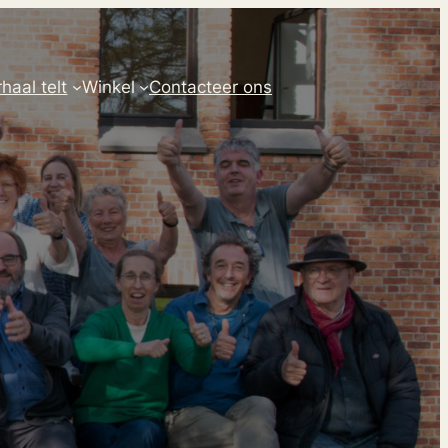
haal telt
Winkel
Contacteer ons