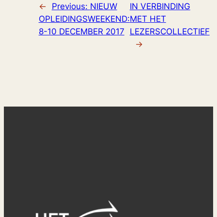
←
Previous:
NIEUW
IN VERBINDING
OPLEIDINGSWEEKEND:
MET HET
8-10 DECEMBER 2017
LEZERSCOLLECTIEF
→