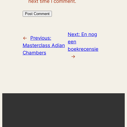
next time I comment.
Next:
En nog
←
Previous:
een
Masterclass Adian
boekrecensie
Chambers
→