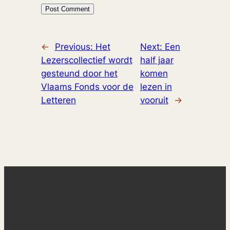
←
Previous:
Het
Next:
Een
Lezerscollectief wordt
half jaar
gesteund door het
komen
Vlaams Fonds voor de
lezen in
Letteren
vooruit
→