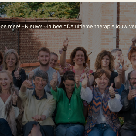
oe mee!
Nieuws
In beeld
De ultieme therapie
Jouw ver