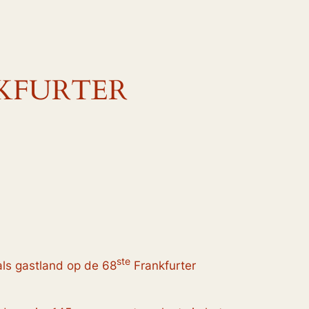
NKFURTER
ste
als gastland op de 68
Frankfurter