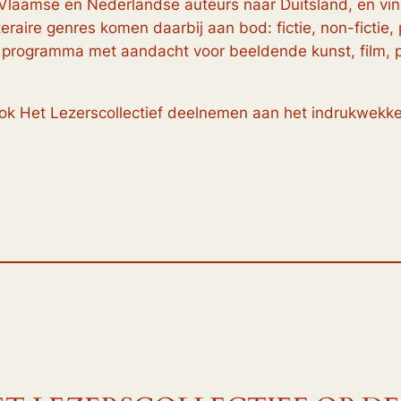
120 Vlaamse en Nederlandse auteurs naar Duitsland, en v
raire genres komen daarbij aan bod: fictie, non-fictie, 
id programma met aandacht voor beeldende kunst, film, 
l ook Het Lezerscollectief deelnemen aan het indrukwe