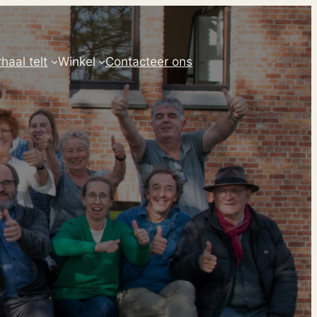
haal telt
Winkel
Contacteer ons