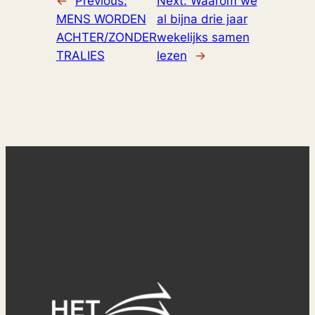
←
Previous:
Next:
Waarom we
MENS WORDEN
al bijna drie jaar
ACHTER/ZONDER
wekelijks samen
TRALIES
lezen
→