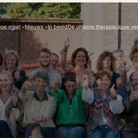
oe mee!
Nieuws
In beeld
De ultieme therapie
Jouw ver