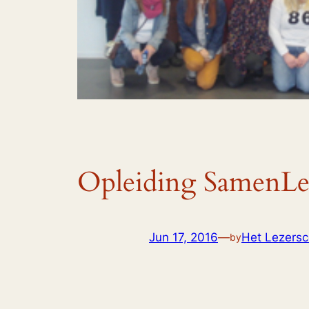
Opleiding SamenLez
Jun 17, 2016
—
Het Lezersco
by