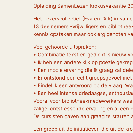
Opleiding SamenLezen krokusvakantie 20
Het Lezerscollectief (Eva en Dirk) in sa
13 deelnemers -vrijwilligers en bibliot
kennis opstaken maar ook erg genoten v
Veel gehoorde uitspraken:
• Combinatie tekst en gedicht is nieuw vo
• Ik heb een andere kijk op poëzie gekre
• Een mooie ervaring die ik graag zal de
• Er ontstond een echt groepsgevoel me
• Eindelijk een antwoord op de vraag: ‘wat
• Een heel intense driedaagse, enthous
Vooral voor bibliotheekmedewerkers was 
zalige, ontstressende ervaring en al een b
De cursisten gaven aan graag te starten 
Een greep uit de initiatieven die uit de kr