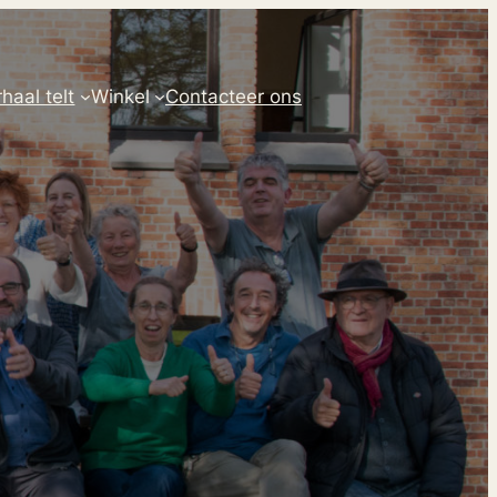
haal telt
Winkel
Contacteer ons