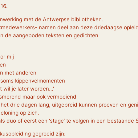
16.
menwerking met de Antwerpse bibliotheken.
heekmedewerkers- namen deel aan deze driedaagse oplei
an de aangeboden teksten en gedichten.
or mij
gen
len met anderen
t soms kippenvelmomenten
 wil je later worden…’
iasmerend maar ook vermoeiend
het drie dagen lang, uitgebreid kunnen proeven en gen
eloning op zich.
als duo of eerst een ‘stage’ te volgen in een bestaand
okusopleiding gegroeid zijn: