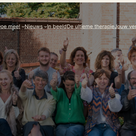
oe mee!
Nieuws
In beeld
De ultieme therapie
Jouw ver