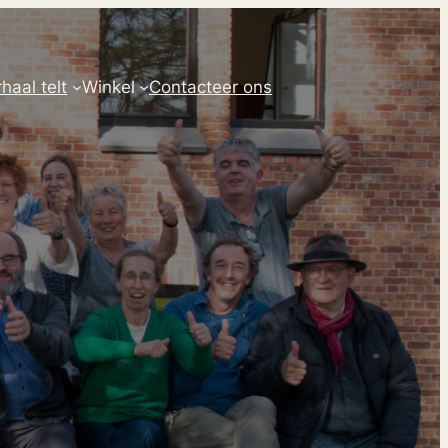
haal telt
Winkel
Contacteer ons